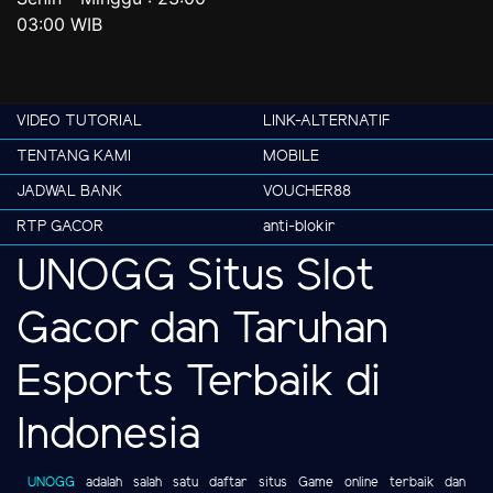
03:00 WIB
VIDEO TUTORIAL
LINK-ALTERNATIF
TENTANG KAMI
MOBILE
JADWAL BANK
VOUCHER88
RTP GACOR
anti-blokir
UNOGG Situs Slot
Gacor dan Taruhan
Esports Terbaik di
Indonesia
UNOGG
adalah salah satu daftar situs Game online terbaik dan