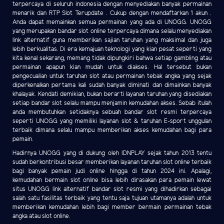
terpercaya di seluruh indonesia dengan menyediakan banyak permainan
menarik dan RTP Slot Terupdate . Cukup dengan mendaftarkan 1 akun .
Anda dapat memainkan semua permainan yang ada di UNOGG. UNOGG
yang merupakan bandar slot online terpercaya dimana selalu menyediakan
link alternatif guna memberikan sajian taruhan yang maksimal dan juga
lebih berkualitas. Di era kemajuan teknologi yang kian pesat seperti yang
kita kenal sekarang, memang tidak dipungkiri bahwa setiap gambling atau
permainan apapun kian mudah untuk diakses. Hal tersebut bukan
pengecualian untuk taruhan slot atau permainan tebak angka yang sejak
diperkenalkan pertama kali sudah banyak diminati dan dimainkan banyak
khalayak. Kendati demikian, bukan berarti layanan taruhan yang disediakan
setiap bandar slot selalu mampu menjamin kemudahan akses. Sebab itulah
anda membutuhkan setidaknya sebuah bandar slot resmi terpercaya
seperti UNOGG yang memiliki layanan slot & taruhan E-sport unggulan
terbaik dimana selalu mampu memberikan akses kemudahan bagi para
pemain.
Hadirnya UNOGG yang di dukung oleh IDNPLAY sejak tahun 2013 tentu
sudah berkontribusi besar memberikan layanan taruhan slot online terbaik
bagi banyak pemain judi online hingga di tahun 2024 ini. Apalagi,
kemudahan bermain slot online bisa lebih dirasakan para pemain lewat
situs UNOGG link alternatif bandar slot resmi yang dihadirkan sebagai
salah satu fasilitas terbaik yang tentu saja tujuan utamanya adalah untuk
memberikan kemudahan lebih bagi member bermain permainan tebak
angka atau slot online.