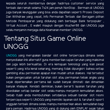
kepada seluruh membernya dengan hadirnya customer service yang
terbaik dan ramah selama 7x24 jam penuh NonStop . Bermain di UNOGG
juga banyak keunggulan yang bisa anda dapatkan seperti Proses Deposit
Dan Withdraw yang cepat, Info Permainan Terbaik dan Beragam pilihan
Metode Pembayaran yang didukung oleh berbagai Bank terpopuler ,
Virtual Account , E wallet maupun dengan Voucher88 dan UNOGG juga
selalu menjamin menjaga data Keamanan member UNOGG.
Tentang Situs Game Online
UNOGG
UNOGG
yang merupakan bandar slot online terpercaya dimana selalu
menyediakan link alternatif guna memberikan sajian taruhan yang maksimal
dan juga lebih berkualitas. Di era kemajuan teknologi yang kian pesat
seperti yang kita kenal sekarang, memang tidak dipungkiri bahwa setiap
gambling atau permainan apapun kian mudah untuk diakses. Hal tersebut
bukan pengecualian untuk taruhan slot atau permainan tebak angka yang
sejak diperkenalkan pertama kali sudah banyak diminati dan dimainkan
banyak khalayak. Kendati demikian, bukan berarti layanan taruhan yang
disediakan setiap bandar slot selalu mampu menjamin kemudahan akses.
Sebab itulah anda membutuhkan setidaknya sebuah bandar slot resmi
terpercaya seperti UNOGG yang memiliki layanan slot & taruhan E-sport
unggulan terbaik dimana selalu mampu memberikan akses kemudahan bagi
para pemain. Hadirnya UNOGG yang di dukung oleh IDNPLAY sejak tahun