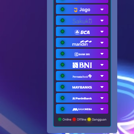
Online
Offline
Gangguan