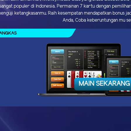
sangat populer di Indonesia. Permainan 7 kartu dengan pemilihan
enguji ketangkasanmu. Raih kesempatan mendapatkan bonus jack
Anda, Coba keberuntungan mu se
ANGKAS
MAIN SEKARANG