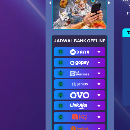
m
T
JADWAL BANK OFFLINE