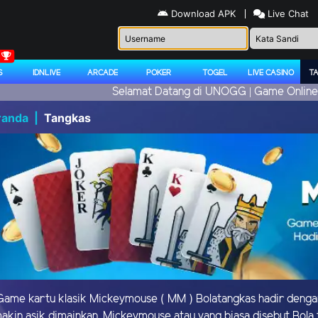
Download APK
Live Chat
O
S
IDNLIVE
ARCADE
POKER
TOGEL
LIVE CASINO
T
Selamat Datang di UNOGG | Game Online Paling GG & Terpercay
randa
Tangkas
Game kartu klasik Mickeymouse ( MM ) Bolatangkas hadir dengan
akin asik dimainkan, Mickeymouse atau yang biasa disebut Bol