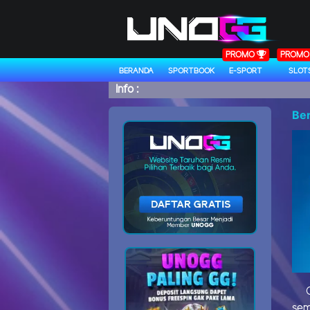
PROMO
PROM
BERANDA
SPORTBOOK
E-SPORT
SLOT
Info :
Be
sem